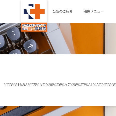
当院のご紹介
治療メニュー
%E3%81%8A%E5%AD%90%E6%A7%98%E3%81%AE%E3%8