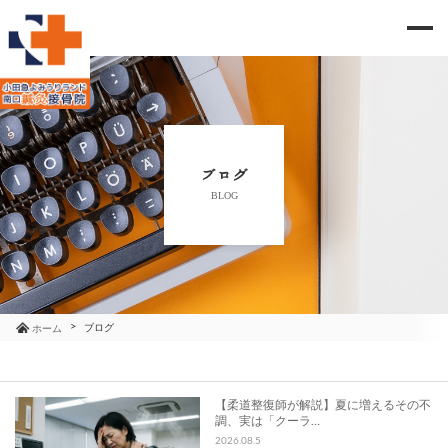
me
当院のご紹介
治療メニュー
ブログ
BLOG
お知らせ
ブログ
コラム
ブログ
ホーム
よくあるご質問
【柔道整復師が解説】夏に増えるその不
調、実は「クーラ…
アクセス
2026.08.5