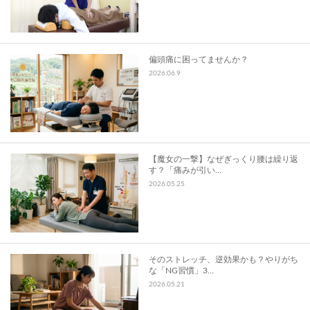
偏頭痛に困ってませんか？
2026.06.9
【魔女の一撃】なぜぎっくり腰は繰り返
す？「痛みが引い…
2026.05.25
そのストレッチ、逆効果かも？やりがち
な「NG習慣」3…
2026.05.21