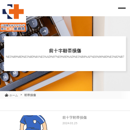
me
当院のご紹介
治療メニュー
前十字靭帯損傷
%E5%89%8D%E5%8D%81%E5%AD%97%E9%9D%AD%E5%B8%AF%E6%90%8D%E5%82%B7
お知らせ
ブログ
コラム
靭帯損傷
ホーム
よくあるご質問
前十字靭帯損傷
2024.01.25
アクセス