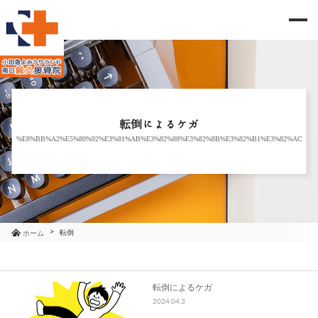
me
当院のご紹介
治療メニュー
転倒によるケガ
%E8%BB%A2%E5%80%92%E3%81%AB%E3%82%88%E3%82%8B%E3%82%B1%E3%82%AC
お知らせ
ブログ
コラム
転倒
ホーム
よくあるご質問
転倒によるケガ
2024.04.3
アクセス