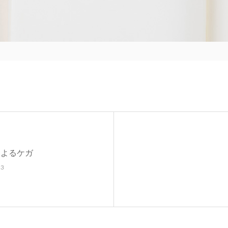
によるケガ
.3