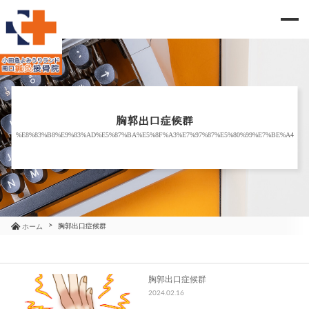
me
当院のご紹介
治療メニュー
胸郭出口症候群
%E8%83%B8%E9%83%AD%E5%87%BA%E5%8F%A3%E7%97%87%E5%80%99%E7%BE%A4
お知らせ
ブログ
コラム
胸郭出口症候群
ホーム
よくあるご質問
胸郭出口症候群
2024.02.16
アクセス