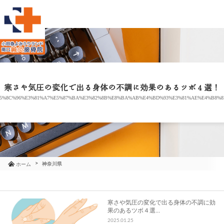
当院のご紹介
治療メニュー
寒さや気圧の変化で出る身体の不調に効果のあるツボ４選！
E5%8C%96%E3%81%A7%E5%87%BA%E3%82%8B%E8%BA%AB%E4%BD%93%E3%81%AE%E4%B8%
お知らせ
ブログ
コラム
神奈川県
ホーム
よくあるご質問
寒さや気圧の変化で出る身体の不調に効
果のあるツボ４選…
アクセス
2025.01.25