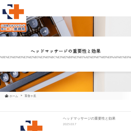
当院のご紹介
治療メニュー
ヘッドマッサージの重要性と効果
3%9E%E3%83%83%E3%82%B5%E3%83%BC%E3%82%B8%E3%81%AE%E9%87%8D%E8%A6%81%E6
お知らせ
ブログ
コラム
百合ヶ丘
ホーム
よくあるご質問
ヘッドマッサージの重要性と効果
2025.03.7
アクセス