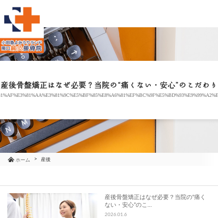
当院のご紹介
治療メニュー
産後骨盤矯正はなぜ必要？当院の“痛くない・安心”のこだわり
1%AF%E3%81%AA%E3%81%9C%E5%BF%85%E8%A6%81%EF%BC%9F%E5%BD%93%E9%99%A2%E3
お知らせ
ブログ
コラム
産後
ホーム
よくあるご質問
産後骨盤矯正はなぜ必要？当院の“痛く
ない・安心”のこ…
アクセス
2026.01.6