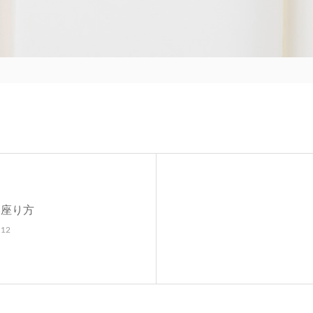
い座り方
.12