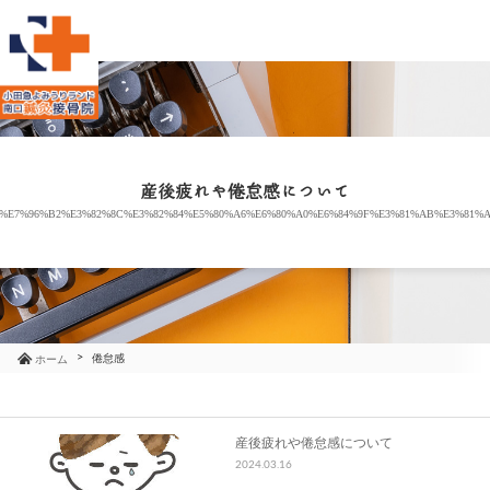
当院のご紹介
治療メニュー
産後疲れや倦怠感について
%E7%96%B2%E3%82%8C%E3%82%84%E5%80%A6%E6%80%A0%E6%84%9F%E3%81%AB%E3%81%A
お知らせ
ブログ
コラム
倦怠感
ホーム
よくあるご質問
産後疲れや倦怠感について
2024.03.16
アクセス