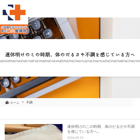
当院のご紹介
治療メニュー
連休明けのこの時期、体のだるさや不調を感じている方へ
%E6%99%82%E6%9C%9F%E3%80%81%E4%BD%93%E3%81%AE%E3%81%A0%E3%82%8B%E3%81%9
お知らせ
ブログ
コラム
不調
ホーム
よくあるご質問
連休明けのこの時期、体のだるさや不調
を感じている方へ…
アクセス
2026.05.15