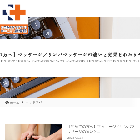
当院のご紹介
治療メニュー
の方へ】マッサージ／リンパマッサージの違いと効果をわかり
%E3%80%91%E3%83%9E%E3%83%83%E3%82%B5%E3%83%BC%E3%82%B8%EF%BC%8F%E3%83%A
お知らせ
ブログ
コラム
ヘッドスパ
ホーム
よくあるご質問
【初めての方へ】マッサージ／リンパマ
ッサージの違いと…
アクセス
2026.01.14