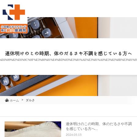
当院のご紹介
治療メニュー
連休明けのこの時期、体のだるさや不調を感じている方へ
%E6%99%82%E6%9C%9F%E3%80%81%E4%BD%93%E3%81%AE%E3%81%A0%E3%82%8B%E3%81%9
お知らせ
ブログ
コラム
ダルさ
ホーム
よくあるご質問
連休明けのこの時期、体のだるさや不調
を感じている方へ…
アクセス
2026.05.15