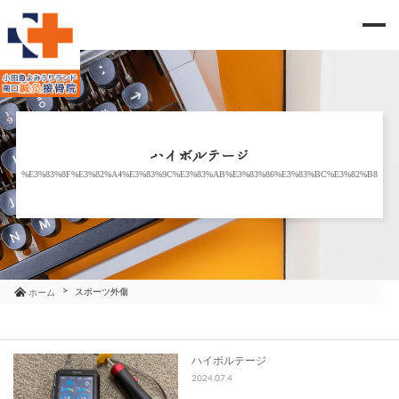
me
当院のご紹介
治療メニュー
ハイボルテージ
%E3%83%8F%E3%82%A4%E3%83%9C%E3%83%AB%E3%83%86%E3%83%BC%E3%82%B8
お知らせ
ブログ
コラム
スポーツ外傷
ホーム
よくあるご質問
ハイボルテージ
2024.07.4
アクセス