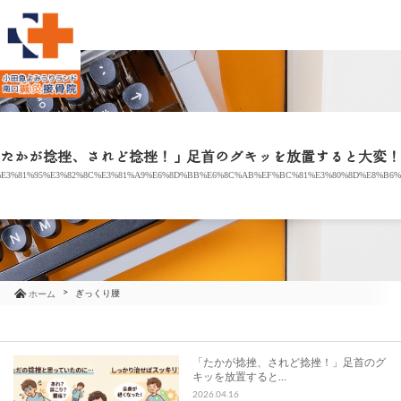
当院のご紹介
治療メニュー
たかが捻挫、されど捻挫！」足首のグキッを放置すると大変！
E3%81%95%E3%82%8C%E3%81%A9%E6%8D%BB%E6%8C%AB%EF%BC%81%E3%80%8D%E8%B6%
お知らせ
ブログ
コラム
ぎっくり腰
ホーム
よくあるご質問
「たかが捻挫、されど捻挫！」足首のグ
キッを放置すると…
アクセス
2026.04.16