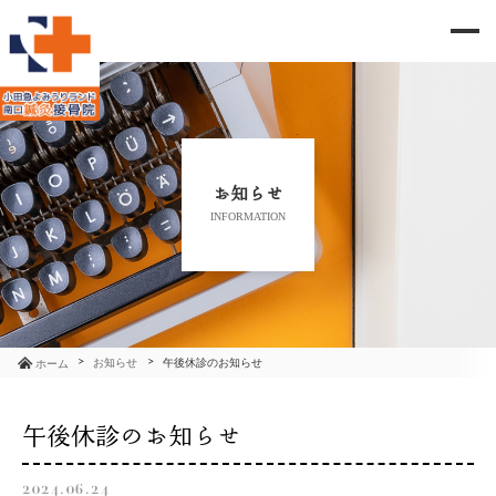
me
当院のご紹介
治療メニュー
お知らせ
INFORMATION
お知らせ
ブログ
コラム
お知らせ
午後休診のお知らせ
ホーム
よくあるご質問
午後休診のお知らせ
アクセス
2024.06.24