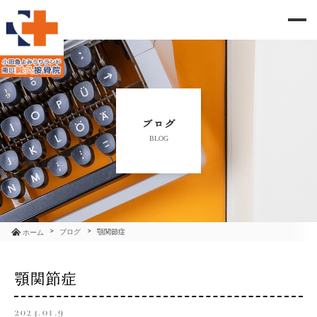
me
当院のご紹介
治療メニュー
ブログ
BLOG
お知らせ
ブログ
コラム
ブログ
顎関節症
ホーム
よくあるご質問
顎関節症
アクセス
2024.01.9