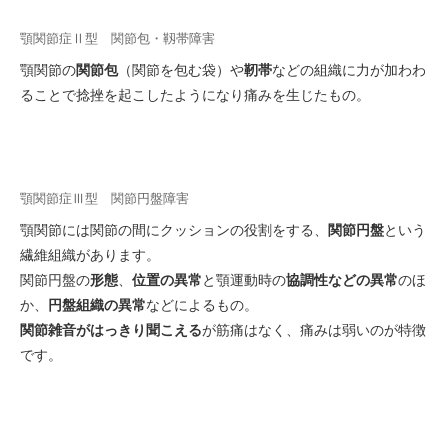
顎関節症Ⅱ型 関節包・靱帯障害
顎関節の
関節包
（関節を包む袋）や
靭帯
などの組織に力が加わわ
ることで捻挫を起こしたようになり痛みを生じたもの。
顎関節症Ⅲ型 関節円盤障害
顎関節には関節の間にクッションの役割をする、
関節円盤
という
繊維組織があります。
関節円盤の
形態
、
位置の異常
と顎運動時の
協調性などの異常
のほ
か、
円盤組織の異常
などによるもの。
関節雑音がはっきり聞こえる
が筋痛はなく、痛みは弱いのが特徴
です。