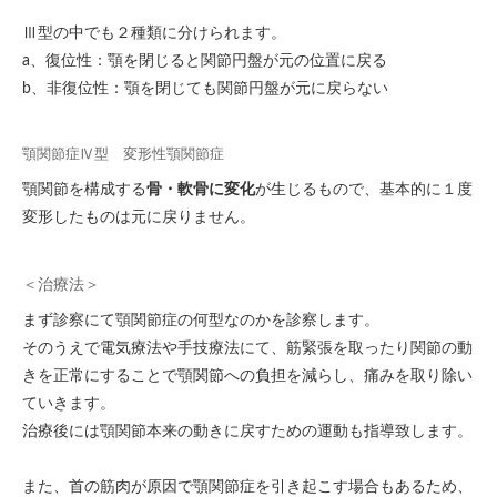
Ⅲ型の中でも２種類に分けられます。
a、復位性：顎を閉じると関節円盤が元の位置に戻る
b、非復位性：顎を閉じても関節円盤が元に戻らない
顎関節症Ⅳ型 変形性顎関節症
顎関節を構成する
骨・軟骨に変化
が生じるもので、基本的に１度
変形したものは元に戻りません。
＜治療法＞
まず診察にて顎関節症の何型なのかを診察します。
そのうえで電気療法や手技療法にて、筋緊張を取ったり関節の動
きを正常にすることで顎関節への負担を減らし、痛みを取り除い
ていきます。
治療後には顎関節本来の動きに戻すための運動も指導致します。
また、首の筋肉が原因で顎関節症を引き起こす場合もあるため、