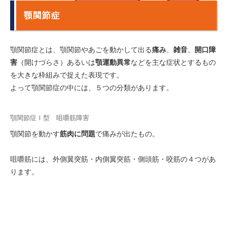
顎関節症
顎関節症とは、顎関節やあごを動かして出る
痛み
、
雑音
、
開口障
害
（開けづらさ）あるいは
顎運動異常
などを主な症状とするもの
を大きな枠組みで捉えた表現です。
よって顎関節症の中には、５つの分類があります。
顎関節症Ⅰ型 咀嚼筋障害
顎関節を動かす
筋肉に問題
で痛みが出たもの。
咀嚼筋には、外側翼突筋・内側翼突筋・側頭筋・咬筋の４つがあ
ります。