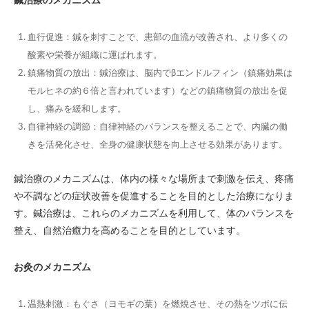
鍼治療のメカニズム
血行促進
：鍼を刺すことで、患部の血流が改善され、より多くの
酸素や栄養が組織に運ばれます。
鎮痛物質の放出
：鍼治療は、脳内でβエンドルフィン（鎮痛効果は
モルヒネの約６倍と言われています）などの鎮痛物質の放出を促
し、痛みを緩和します。
自律神経の調節
：自律神経のバランスを整えることで、内臓の働
きを活発化させ、全身の健康状態を向上させる効果があります。
鍼治療のメカニズムは、体内の様々な場所まで刺激を伝え、疼痛
や不調などの症状改善を促進することを目的とした治療になりま
す。鍼治療は、これらのメカニズムを利用して、体のバランスを
整え、自然治癒力を高めることを目的としています。
お灸のメカニズム
温熱刺激
：もぐさ（ヨモギの葉）を燃焼させ、その熱をツボに伝