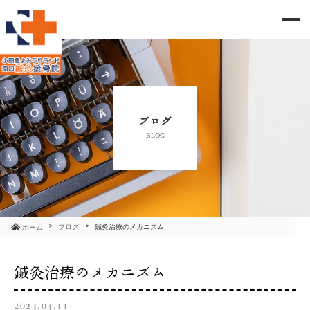
me
当院のご紹介
治療メニュー
ブログ
BLOG
お知らせ
ブログ
コラム
ブログ
鍼灸治療のメカニズム
ホーム
よくあるご質問
鍼灸治療のメカニズム
アクセス
2024.04.11