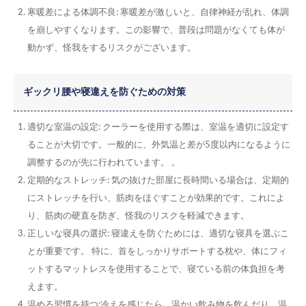
寒暖差による体調不良
: 寒暖差が激しいと、自律神経が乱れ、体調
を崩しやすくなります。この影響で、普段は問題がなくても体が
動かず、怪我をするリスクがございます。
ギックリ腰や寝違えを防ぐための対策
適切な室温の設定
: クーラーを使用する際は、室温を適切に設定す
ることが大切です。一般的に、外気温と差が5度以内になるように
調整するのが先に行われています。 。
定期的なストレッチ
: 気の抜けた部屋に長時間いる場合は、定期的
にストレッチを行い、筋肉をほぐすことが効果的です。これによ
り、筋肉の硬直を防ぎ、怪我のリスクを軽減できます。
正しいな寝具の選択
: 寝違えを防ぐためには、適切な寝具を選ぶこ
とが重要です。 特に、首をしっかりサポートする枕や、体にフィ
ットするマットレスを使用することで、寝ている前の体負担を考
えます。
温める習慣を持つ
:冷えを感じたら、温かい飲み物を飲んだり、温