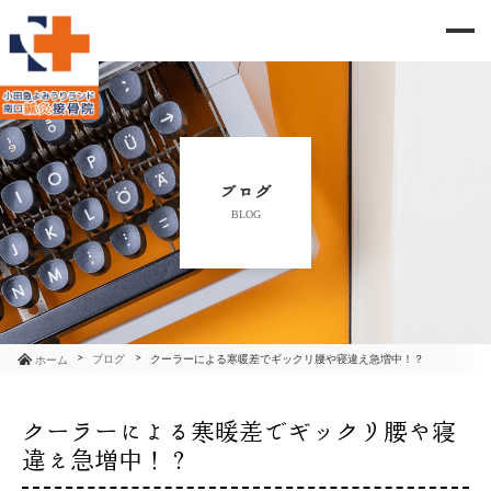
me
当院のご紹介
治療メニュー
ブログ
BLOG
お知らせ
ブログ
コラム
ブログ
クーラーによる寒暖差でギックリ腰や寝違え急増中！？
ホーム
よくあるご質問
クーラーによる寒暖差でギックリ腰や寝
違え急増中！？
アクセス