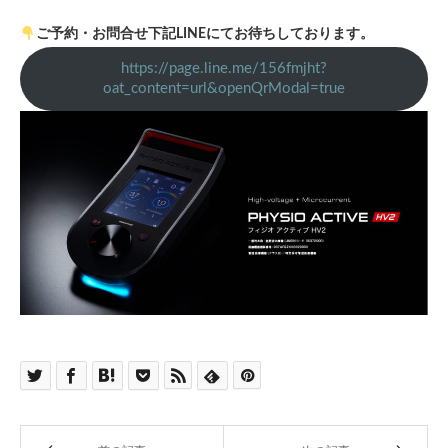
ご予約・お問合せ下記LINEにてお待ちしております。
https://page.line.me/156fmjht?
oat_content=url&openQrModal=true