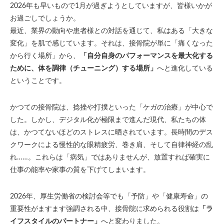
2026年も早いもので1月が過ぎようとしていますが、皆様いかが
お過ごしでしょうか。
最近、業界の動向や患者様との対話を通じて、私はある「大きな
変化」を肌で感じています。それは、接骨院が単に「痛くなった
から行く場所」から、
「自分自身のパフォーマンスを最大化する
ために、体を調律（チューニング）する場所」
へと進化している
ということです。
かつての接骨院は、捻挫や打撲といった「ケガの治療」が中心で
した。しかし、デジタル化が極限まで進んだ現代、私たちの体
は、かつてないほどのストレスに晒されています。長時間のデス
クワークによる慢性的な眼精疲労、巻き肩、そして自律神経の乱
れ……。これらは「病気」ではありませんが、放置すれば確実に
仕事の能率や家事の質を下げてしまいます。
2026年、厚生労働省の検討会等でも「予防」や「健康寿命」の
重要性がますます強調される中、接骨院に求められる役割は
「ラ
イフスタイルのパートナー」
へと変わりました。