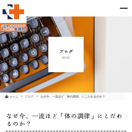
me
当院のご紹介
治療メニュー
ブログ
BLOG
お知らせ
ブログ
コラム
ブログ
なぜ今、一流ほど「体の調律」にこだわるのか？
ホーム
よくあるご質問
なぜ今、一流ほど「体の調律」にこだわ
るのか？
アクセス