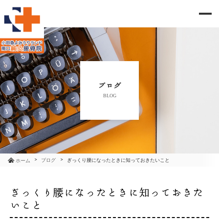
me
当院のご紹介
治療メニュー
ブログ
BLOG
お知らせ
ブログ
コラム
ブログ
ぎっくり腰になったときに知っておきたいこと
ホーム
よくあるご質問
ぎっくり腰になったときに知っておきた
いこと
アクセス