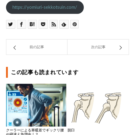
https://yomiuri-sekkotsuin.com/
前の記事
次の記事
この記事も読まれています
クーラーによる寒暖差でギックリ腰
脱臼
や寝違え急増中！？