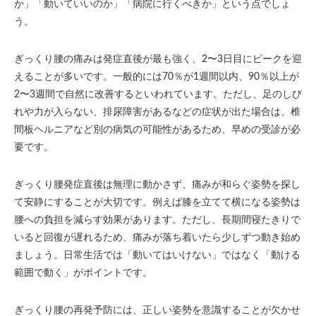
か」「動いていいのか」「病院に行くべきか」という点でしょ
う。
ぎっくり腰の痛みは発症直後が最も強く、2〜3日目にピークを迎
えることが多いです。一般的には70％が1週間以内、90％以上が
2〜3週間で自然に改善するといわれています。ただし、足のしび
れや力が入らない、排尿障害があるなどの症状が出た場合は、椎
間板ヘルニアなど別の病気の可能性があるため、早めの受診が必
要です。
ぎっくり腰発症直後は無理に動かさず、痛みが和らぐ姿勢を探し
て安静にすることが大切です。例えば膝を立てて横になる姿勢は
腰への負担を減らす効果があります。ただし、長期間寝たきりで
いると回復が遅れるため、痛みが落ち着いたら少しずつ動き始め
ましょう。日常生活では「動いてはいけない」ではなく「動ける
範囲で動く」がポイントです。
ぎっくり腰の再発予防には、正しい姿勢を意識することが欠かせ