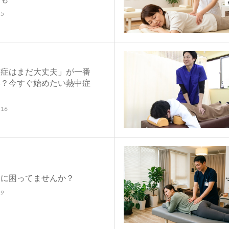
.5
中症はまだ大丈夫」が一番
い？今すぐ始めたい熱中症
.16
痛に困ってませんか？
.9