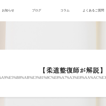
お知らせ
ブログ
コラム
よくあるご質問
【柔道整復師が解説】
E%A9%E5%B8%AB%E3%81%8C%E8%A7%A3%E8%AA%AC%E3