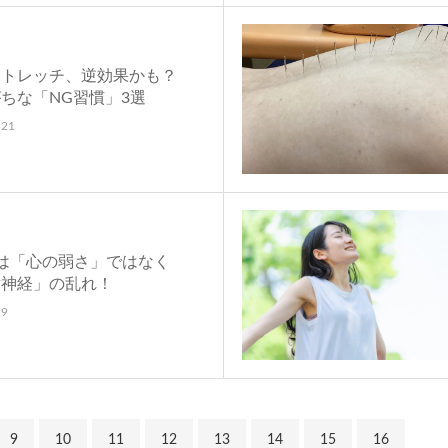
ストレッチ、逆効果かも？
ちな「NG習慣」3選
.21
は「心の弱さ」ではなく
律神経」の乱れ！
.9
9
10
11
12
13
14
15
16