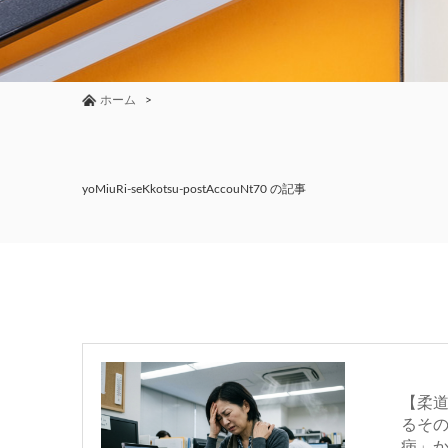
ホーム
yoMiuRi-seKkotsu-postAccouNt70 の記事
【柔
るそ
病」